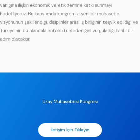
varlığına ilişkin ekonomik ve etik zemine katkı sunmayı
hedefliyoruz. Bu kapsamda kongremiz, yeni bir muhasebe
vizyonunun şekillendiği, disiplinler arası iş birliğinin teşvik edildiği ve
Türkiye’nin bu alandaki entelektüel liderliğini vurguladığı tarihi bir
adım olacaktır.
Uzay Muhasebesi Kongresi
İletişim İçin Tıklayın