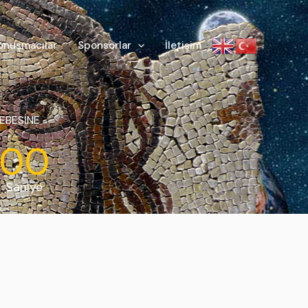
onuşmacılar
Sponsorlar
İletişim
EBESİNE
00
Saniye