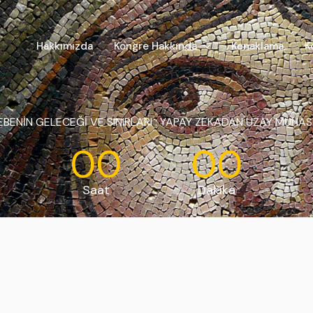
Hakkımızda
Kongre Hakkında
Konaklama
K
BENİN GELECEĞİ VE SINIRLARI : YAPAY ZEKADAN UZAY MUHAS
0
00
00
Saat
Dakika