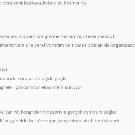
ak deneyimi: baklava, kebaplar, katmer vs.
nebilecek modern kongre merkezleri ve oteller mevcut.
mların yanı sıra yerel yönetim ve ticaret odaları da organizasy
biri.
törlerinde küresel düzeyde güçlü.
reler için canlı bir ekosistem sunuyor.
yle tanınır, kongrelerin başarıyla gerçekleşmesini sağlar.
TK’lar genelde bu tür organizasyonlara aktif destek verir.