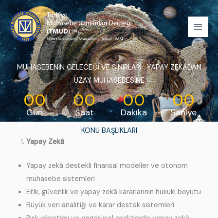
İçeriğe
atla
MUHASEBENİN GELECEĞİ VE SINIRLARI : YAPAY ZEKADAN
UZAY MUHASEBESİNE
00
00
00
00
Gün
Saat
Dakika
Saniye
KONU BAŞLIKLARI
Yapay Zekâ
Yapay zekâ destekli finansal modeller ve otonom
muhasebe sistemleri
Etik, güvenlik ve yapay zekâ kararlarının hukuki boyutu
Büyük veri analitiği ve karar destek sistemleri